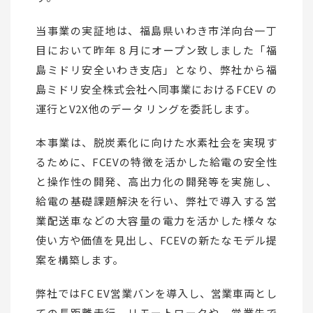
当事業の実証地は、福島県いわき市洋向台一丁
目において昨年 8 月にオープン致しました「福
島ミドリ安全いわき支店」となり、弊社から福
島ミドリ安全株式会社へ同事業におけるFCEV の
運行とV2X他のデータ リングを委託します。
本事業は、脱炭素化に向けた水素社会を実現す
るために、FCEVの特徴を活かした給電の安全性
と操作性の開発、高出力化の開発等を実施し、
給電の基礎課題解決を行い、弊社で導入する営
業配送車などの大容量の電力を活かした様々な
使い方や価値を見出し、FCEVの新たなモデル提
案を構築します。
弊社ではFC EV営業バンを導入し、営業車両とし
ての長距離走行、リモートワークや、営業先で