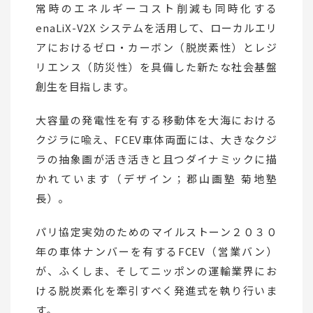
常時のエネルギーコスト削減も同時化する
enaLiX-V2X システムを活用して、ローカルエリ
アにおけるゼロ・カーボン（脱炭素性）とレジ
リエンス（防災性）を具備した新たな社会基盤
創生を目指します。
大容量の発電性を有する移動体を大海における
クジラに喩え、FCEV車体両面には、大きなクジ
ラの抽象画が活き活きと且つダイナミックに描
かれています（デザイン；郡山画塾 菊地塾
長）。
パリ協定実効のためのマイルストーン２０３０
年の車体ナンバーを有するFCEV（営業バン）
が、ふくしま、そしてニッポンの運輸業界にお
ける脱炭素化を牽引すべく発進式を執り行いま
す。