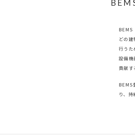
BE
BEM
どの建
行うた
設備機
貢献す
BEM
り、持