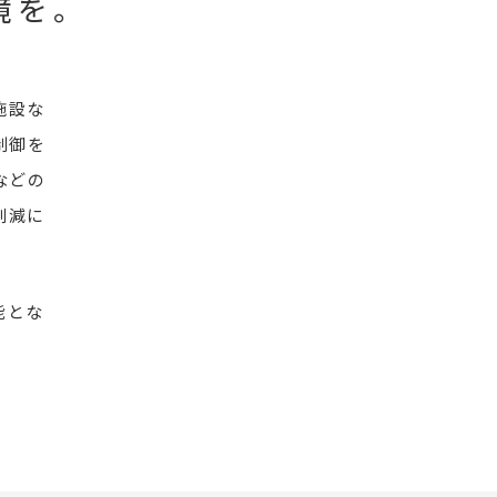
境を。
施設な
制御を
などの
削減に
能とな