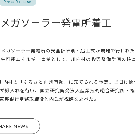
Press Release
・メガソーラー発電所着工
ち・メガソーラー発電所の安全祈願祭・起工式が現地で行われ
生可能エネルギー事業として、川内村の復興整備計画の柱
川内村の「ふるさと再興事業」に充てられる予定。当日は関
が鍬入れを行い、国立研究開発法人産業技術総合研究所・
東邦銀行常務取締役竹内氏が祝辞を述べた。
HARE NEWS