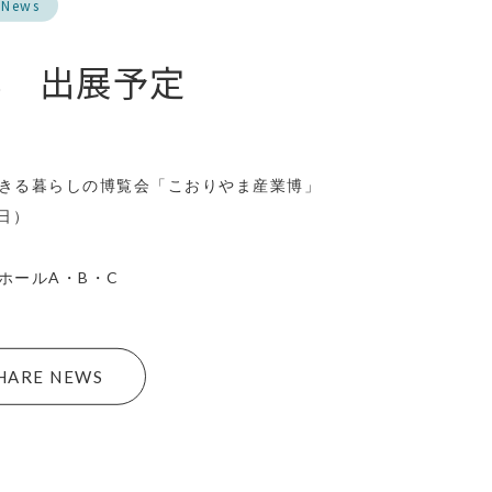
 News
博 出展予定
きる暮らしの博覧会「こおりやま産業博」
（日）
ホールA・B・C
HARE NEWS